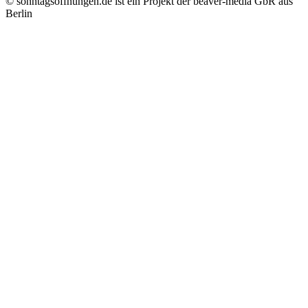
© sonntagsöffnungen.de ist ein Projekt der beaver-media GbR aus
Berlin